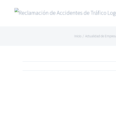
Saltar
al
contenido
Inicio
/
Actualidad de Empres
Ver
imagen
más