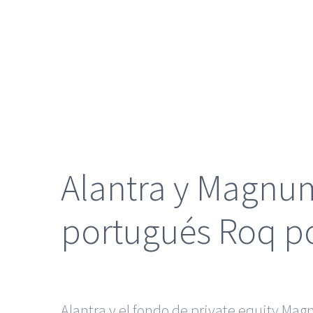
grande
Alantra y Magnu
portugués Roq po
Alantra y el fondo de private equity Ma