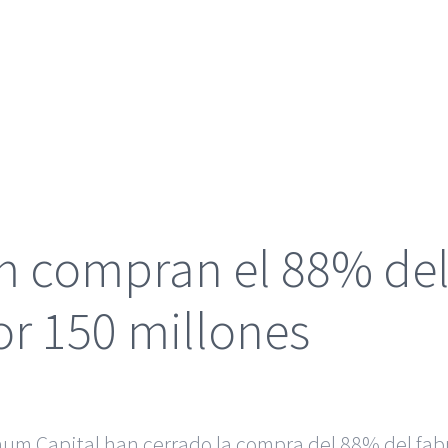
m compran el 88% de
r 150 millones
gnum Capital han cerrado la compra del 88% del fab