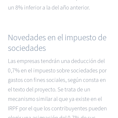
un 8% inferior a la del año anterior.
Novedades en el impuesto de
sociedades
Las empresas tendrán una deducción del
0,7% en el impuesto sobre sociedades por
gastos con fines sociales, según consta en
el texto del proyecto. Se trata de un
mecanismo similar al que ya existe en el
IRPF por el que los contribuyentes pueden
|
Reclamación de Accidentes en Alicante
|
Reclamación
de Accidentes en Madrid
|
BGD Abogados Madrid
|
GM
elegir una asignación del 0,7% de sus