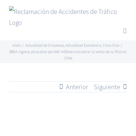
Saltar
al
contenido
Inicio
/
Actualidad de Empresas
,
Actualidad Económica
,
Cinco Días
/
BBVA ingresa plusvalías por 640 millones tras cerrar la venta de su filial en
Chile
Anterior
Siguiente
Ver
imagen