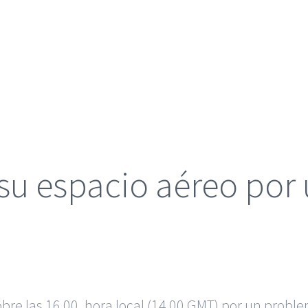
 su espacio aéreo po
obre las 16.00, hora local (14.00 GMT) por un prob