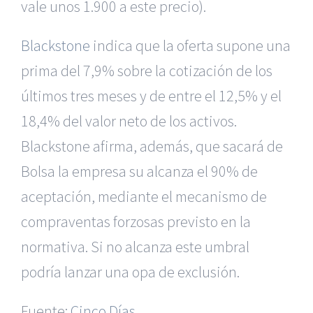
vale unos 1.900 a este precio).
Blackstone
indica que la oferta supone una
prima del 7,9% sobre la cotización de los
últimos tres meses y de entre el 12,5% y el
18,4% del valor neto de los activos.
Blackstone afirma, además, que sacará de
Bolsa la empresa su alcanza el 90% de
aceptación, mediante el mecanismo de
compraventas forzosas previsto en la
|
Reclamación de Accidentes en Alicante
|
Reclamación
de Accidentes en Madrid
|
BGD Abogados Madrid
|
GM
normativa. Si no alcanza este umbral
Abogados
|
podría lanzar una opa de exclusión.
Servicios de nuestra Firma |
Formación para Ejecutivos
Fuente:
|
Formación para Abogados
Cinco Días
|
BGD Abogados