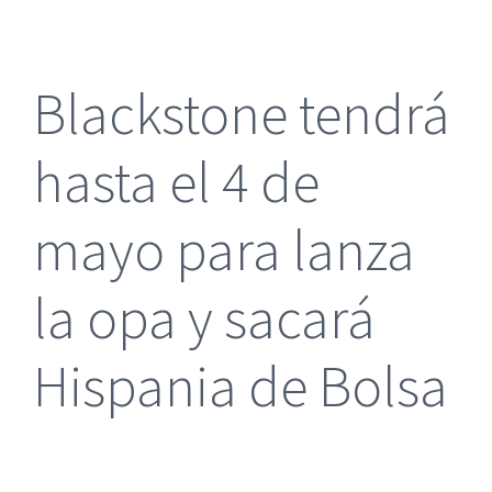
más
grande
Blackstone tendrá
hasta el 4 de
mayo para lanza
la opa y sacará
Hispania de Bolsa