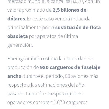
mercado mundial alcanza los 8.070, con un
valor aproximado de
2,5 billones de
dólares
. En este caso vendrá inducida
principalmente por la
sustitución de flota
obsoleta
por aparatos de última
generación.
Boeing también estima la necesidad de
producción de
980 cargueros de fuselaje
ancho
durante el periodo, 60 aviones más
respecto a las estimaciones del año
pasado. También se espera que los
|
Reclamación de Accidentes en Alicante
|
Reclamación
de Accidentes en Madrid
|
BGD Abogados Madrid
|
GM
operadores compren 1.670 cargueros
Abogados
|