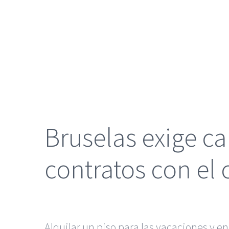
grande
Bruselas exige c
contratos con el
Alquilar un piso para las vacaciones y en