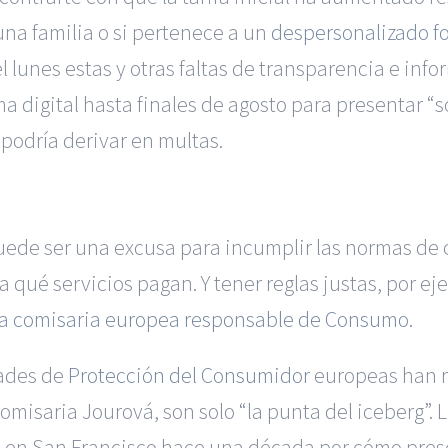
 una familia o si pertenece a un
despersonalizado fo
 lunes estas y otras faltas de transparencia e inf
rma digital hasta finales de agosto para presentar 
podría derivar en multas.
uede ser una excusa para incumplir las normas de
ué servicios pagan. Y tener reglas justas, por ejem
la comisaria europea responsable de Consumo.
dades de
Protección del Consumidor
europeas han r
 comisaria Jourová, son solo “la punta del iceberg”
en San Francisco hace una década por cómo present