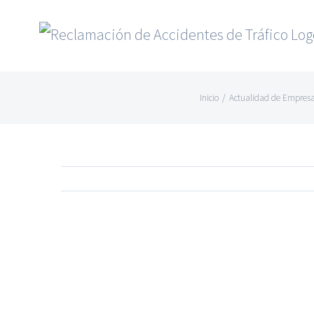
Saltar
al
contenido
Inicio
/
Actualidad de Empres
Ver
imagen
más