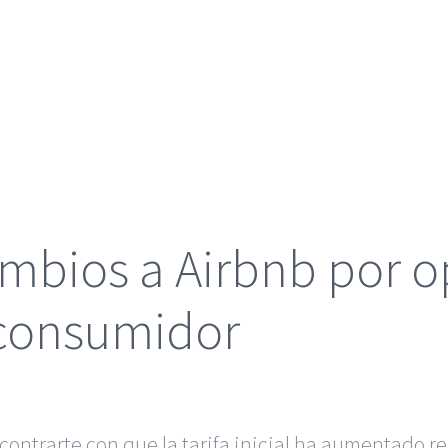
ambios a Airbnb por 
 consumidor
contrarte con que la tarifa inicial ha aumentado res