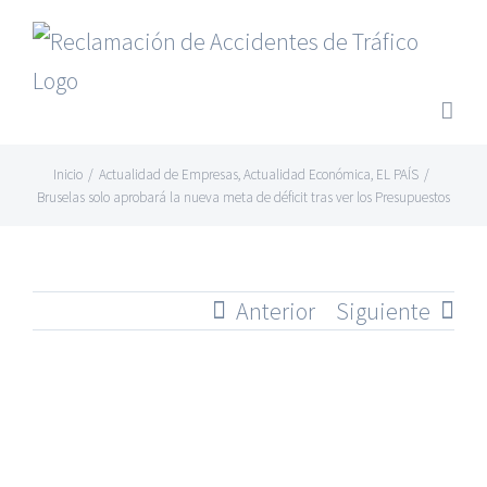
Saltar
al
contenido
Inicio
/
Actualidad de Empresas
,
Actualidad Económica
,
EL PAÍS
/
Bruselas solo aprobará la nueva meta de déficit tras ver los Presupuestos
Anterior
Siguiente
Ver
imagen