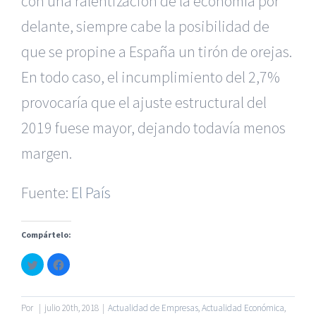
con una ralentización de la economía por
delante, siempre cabe la posibilidad de
que se propine a España un tirón de orejas.
En todo caso, el incumplimiento del 2,7%
provocaría que el ajuste estructural del
|
Reclamación de Accidentes en Alicante
|
Reclamación
de Accidentes en Madrid
|
BGD Abogados Madrid
|
GM
2019 fuese mayor, dejando todavía menos
Abogados
|
margen.
Servicios de nuestra Firma |
Formación para Ejecutivos
Fuente:
El País
|
Formación para Abogados
|
BGD Abogados
Murcia
|
BGD Abogados Alicante
|
Compártelo:
|
Hacer Contrato De
|
Recurrir Multa De
|
Haz
Haz
© Copyright 2010 -
2026 |
BGD Abogados
| Todos los
clic
clic
para
para
Derechos Reservados |
Aviso Legal
|
Noticias
|
Mapa
compartir
compartir
en
en
del sitio
Twitter
Facebook
Por
|
julio 20th, 2018
|
Actualidad de Empresas
,
Actualidad Económica
,
(Se
(Se