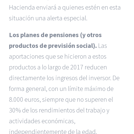
Hacienda enviará a quienes estén en esta
situación una alerta especial.
Los planes de pensiones (y otros
productos de previsión social).
Las
aportaciones que se hicieron a estos
productos a lo largo de 2017 reducen
directamente los ingresos del inversor. De
forma general, con un límite máximo de
8.000 euros, siempre que no superen el
30% de los rendimientos del trabajo y
|
Reclamación de Accidentes en Alicante
|
Reclamación
de Accidentes en Madrid
|
BGD Abogados Madrid
|
GM
actividades económicas,
Abogados
|
independientemente de la edad.