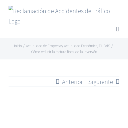
Saltar
al
contenido
Inicio
/
Actualidad de Empresas
,
Actualidad Económica
,
EL PAÍS
/
Cómo reducir la factura fiscal de la inversión
Anterior
Siguiente
Ver
imagen