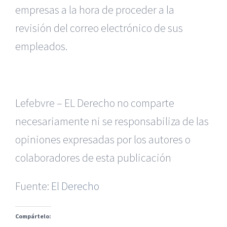
empresas a la hora de proceder a la
revisión del correo electrónico de sus
empleados.
Lefebvre – EL Derecho no comparte
necesariamente ni se responsabiliza de las
|
Reclamación de Accidentes en Alicante
|
Reclamación
de Accidentes en Madrid
|
BGD Abogados Madrid
|
GM
opiniones expresadas por los autores o
Abogados
|
colaboradores de esta publicación
Servicios de nuestra Firma |
Formación para Ejecutivos
Fuente:
|
Formación para Abogados
El Derecho
|
BGD Abogados
Murcia
|
BGD Abogados Alicante
|
Compártelo:
|
Hacer Contrato De
|
Recurrir Multa De
|