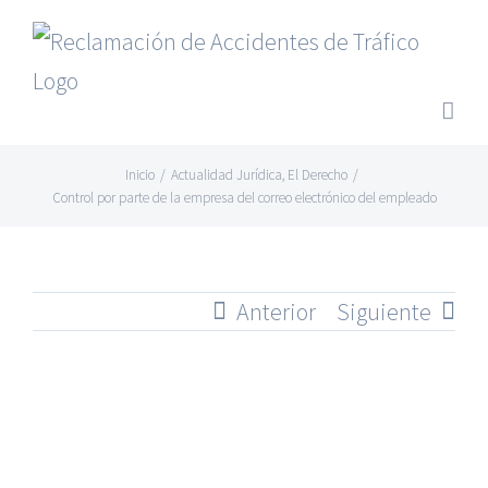
Saltar
al
contenido
Inicio
/
Actualidad Jurídica
,
El Derecho
/
Control por parte de la empresa del correo electrónico del empleado
Anterior
Siguiente
Ver
imagen