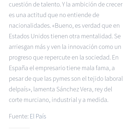
cuestión de talento. Y la ambición de crecer
es una actitud que no entiende de
nacionalidades. «Bueno, es verdad que en
Estados Unidos tienen otra mentalidad. Se
arriesgan más y ven la innovación como un
progreso que repercute en la sociedad. En
España el empresario tiene mala fama, a
pesar de que las pymes son el tejido laboral
|
Reclamación de Accidentes en Alicante
|
Reclamación
de Accidentes en Madrid
|
BGD Abogados Madrid
|
GM
delpaís», lamenta Sánchez Vera, rey del
Abogados
|
corte murciano, industrial y a medida.
Servicios de nuestra Firma |
Formación para Ejecutivos
|
Formación para Abogados
|
BGD Abogados
Fuente:
El País
Murcia
|
BGD Abogados Alicante
|