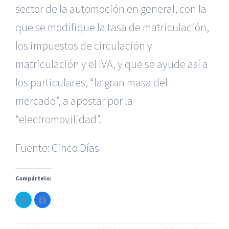
sector de la automoción en general, con la
que se modifique la tasa de matriculación,
los impuestos de circulación y
matriculación y el IVA, y que se ayude así a
los particulares, “la gran masa del
|
Reclamación de Accidentes en Alicante
|
Reclamación
de Accidentes en Madrid
|
BGD Abogados Madrid
|
GM
mercado”, a apostar por la
Abogados
|
“electromovilidad”.
Servicios de nuestra Firma |
Formación para Ejecutivos
Fuente:
|
Formación para Abogados
Cinco Días
|
BGD Abogados
Murcia
|
BGD Abogados Alicante
|
Compártelo:
|
Hacer Contrato De
|
Recurrir Multa De
|
Haz
Haz
© Copyright 2010 -
2026 |
BGD Abogados
| Todos los
clic
clic
para
para
Derechos Reservados |
Aviso Legal
|
Noticias
|
Mapa
compartir
compartir
en
en
del sitio
Twitter
Facebook