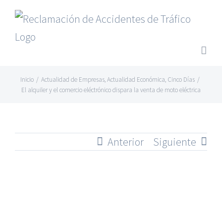
Saltar
al
contenido
Inicio
/
Actualidad de Empresas
,
Actualidad Económica
,
Cinco Días
/
El alquiler y el comercio eléctrónico dispara la venta de moto eléctrica
Anterior
Siguiente
Ver
imagen