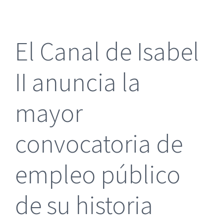
más
grande
El Canal de Isabel
II anuncia la
mayor
convocatoria de
empleo público
de su historia