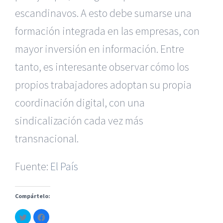
escandinavos. A esto debe sumarse una
formación integrada en las empresas, con
mayor inversión en información. Entre
tanto, es interesante observar cómo los
propios trabajadores adoptan su propia
coordinación digital, con una
|
Reclamación de Accidentes en Alicante
|
Reclamación
de Accidentes en Madrid
|
BGD Abogados Madrid
|
GM
sindicalización cada vez más
Abogados
|
transnacional.
Servicios de nuestra Firma |
Formación para Ejecutivos
|
Formación para Abogados
|
BGD Abogados
Fuente:
El País
Murcia
|
BGD Abogados Alicante
|
Compártelo:
|
Hacer Contrato De
|
Recurrir Multa De
|
Haz
Haz
© Copyright 2010 -
2026 |
BGD Abogados
| Todos los
clic
clic