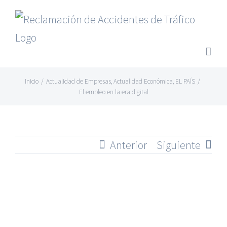
Saltar
al
contenido
Inicio
/
Actualidad de Empresas
,
Actualidad Económica
,
EL PAÍS
/
El empleo en la era digital
Anterior
Siguiente
Ver
imagen