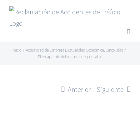
Saltar
al
contenido
Inicio
/
Actualidad de Empresas
,
Actualidad Económica
,
Cinco Días
/
El escaparate del consumo responsable
Anterior
Siguiente
Ver
imagen