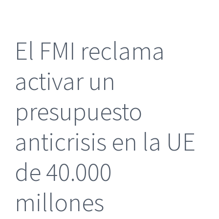
más
grande
El FMI reclama
activar un
presupuesto
anticrisis en la UE
de 40.000
millones