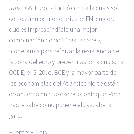
tank
DIW.
Europa luchó contra la crisis solo
con estímulos monetarios
: el FMI sugiere
que es imprescindible una mejor
combinación de políticas fiscales y
monetarias para reforzar la resistencia de
la zona del euro y prevenir así otra crisis. La
OCDE, el G-20, el BCE y la mayor parte de
los economistas del Atlántico Norte están
de acuerdo en que ese es el enfoque. Pero
|
Reclamación de Accidentes en Alicante
|
Reclamación
de Accidentes en Madrid
|
BGD Abogados Madrid
|
GM
nadie sabe cómo ponerle el cascabel al
Abogados
|
gato.
Servicios de nuestra Firma |
Formación para Ejecutivos
|
Formación para Abogados
|
BGD Abogados
Fuente:
El País