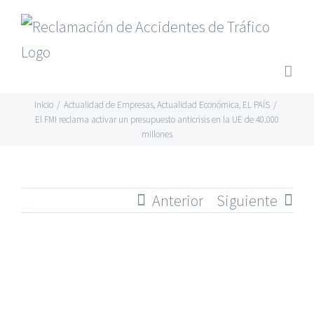
Saltar
al
contenido
Inicio
/
Actualidad de Empresas
,
Actualidad Económica
,
EL PAÍS
/
El FMI reclama activar un presupuesto anticrisis en la UE de 40.000
millones
Anterior
Siguiente
Ver
imagen