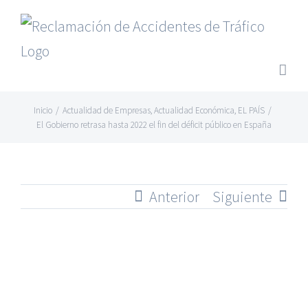
Saltar
al
contenido
Inicio
/
Actualidad de Empresas
,
Actualidad Económica
,
EL PAÍS
/
El Gobierno retrasa hasta 2022 el fin del déficit público en España
Anterior
Siguiente
Ver
imagen