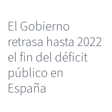
más
grande
El Gobierno
retrasa hasta 2022
el fin del déficit
público en
España