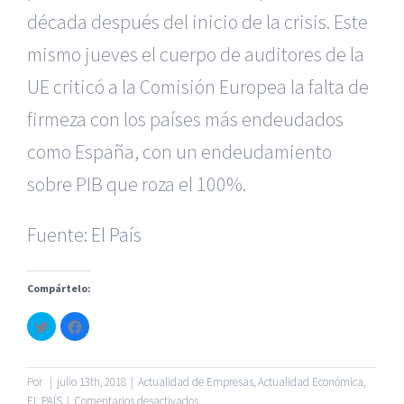
década después del inicio de la crisis. Este
mismo jueves el cuerpo de auditores de la
UE criticó a la Comisión Europea la falta de
firmeza con los países más endeudados
|
Reclamación de Accidentes en Alicante
|
Reclamación
de Accidentes en Madrid
|
BGD Abogados Madrid
|
GM
como España, con un endeudamiento
Abogados
|
sobre PIB que roza el 100%.
Servicios de nuestra Firma |
Formación para Ejecutivos
|
Formación para Abogados
|
BGD Abogados
Fuente:
El País
Murcia
|
BGD Abogados Alicante
|
Compártelo:
|
Hacer Contrato De
|
Recurrir Multa De
|
Haz
Haz
© Copyright 2010 -
2026 |
BGD Abogados
| Todos los
clic
clic
para
para
Derechos Reservados |
Aviso Legal
|
Noticias
|
Mapa
compartir
compartir
en
en
del sitio
Twitter
Facebook
Por
|
julio 13th, 2018
|
Actualidad de Empresas
,
Actualidad Económica
,
(Se
(Se
abre
abre
en
EL PAÍS
|
Comentarios desactivados