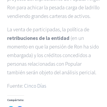
Ron para achicar la pesada carga de ladrillo
vendiendo grandes carteras de activos.
La venta de participadas, la política de
retribuciones de la entidad
(en un
momento en que la pensión de Ron ha sido
embargada) y los créditos concedidos a
|
Reclamación de Accidentes en Alicante
|
Reclamación
de Accidentes en Madrid
|
BGD Abogados Madrid
|
GM
personas relacionadas con Popular
Abogados
|
también serán objeto del análisis pericial.
Servicios de nuestra Firma |
Formación para Ejecutivos
Fuente:
Cinco Días
|
Formación para Abogados
|
BGD Abogados
Murcia
|
BGD Abogados Alicante
|
Compártelo:
|
Hacer Contrato De
|
Recurrir Multa De
|