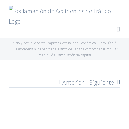
Saltar
al
contenido
Inicio
/
Actualidad de Empresas
,
Actualidad Económica
,
Cinco Días
/
El juez ordena a los peritos del Banco de España comprobar si Popular
manipuló su ampliación de capital
Anterior
Siguiente
Ver
imagen