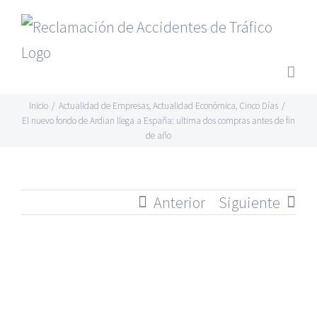
Saltar
al
contenido
Inicio
/
Actualidad de Empresas
,
Actualidad Económica
,
Cinco Días
/
El nuevo fondo de Ardian llega a España: ultima dos compras antes de fin
de año
Anterior
Siguiente
Ver
imagen