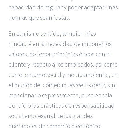
capacidad de regular y poder adaptar unas
normas que sean justas.
En el mismo sentido, también hizo
hincapié en la necesidad de imponer los
valores, de tener principios éticos con el
cliente y respeto a los empleados, así como
con el entorno social y medioambiental, en
el mundo del comercio
online
. Es decir, sin
mencionarlo expresamente, puso en tela
de juicio las prácticas de responsabilidad
|
Reclamación de Accidentes en Alicante
|
Reclamación
de Accidentes en Madrid
|
BGD Abogados Madrid
|
GM
social empresarial de los grandes
Abogados
|
operadores de comercio electrónico.