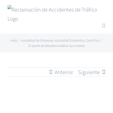
Saltar
al
contenido
Inicio
/
Actualidad de Empresas
,
Actualidad Económica
,
Cinco Días
/
El puerto de Barcelona ordena sus cruceros
Anterior
Siguiente
Ver
imagen