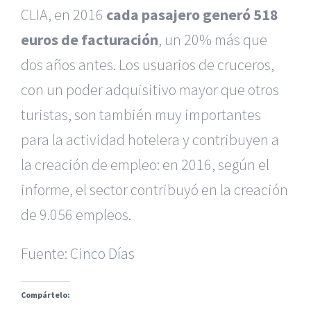
CLIA, en 2016
cada pasajero generó 518
euros de facturación
, un 20% más que
dos años antes. Los usuarios de cruceros,
con un poder adquisitivo mayor que otros
turistas, son también muy importantes
para la actividad hotelera y contribuyen a
la creación de empleo: en 2016, según el
|
Reclamación de Accidentes en Alicante
|
Reclamación
de Accidentes en Madrid
|
BGD Abogados Madrid
|
GM
informe, el sector contribuyó en la creación
Abogados
|
de 9.056 empleos.
Servicios de nuestra Firma |
Formación para Ejecutivos
|
Formación para Abogados
|
BGD Abogados
Fuente:
Cinco Días
Murcia
|
BGD Abogados Alicante
|
Compártelo:
|
Hacer Contrato De
|
Recurrir Multa De
|