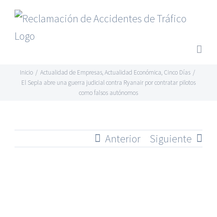
Saltar
al
contenido
Inicio
/
Actualidad de Empresas
,
Actualidad Económica
,
Cinco Días
/
El Sepla abre una guerra judicial contra Ryanair por contratar pilotos
como falsos autónomos
Anterior
Siguiente
Ver
imagen