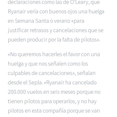
declaraciones como las de O’Leary, que
Ryanair vería con buenos ojos una huelga
en Semana Santa o verano «para
justificar retrasos y cancelaciones que se
pueden producir por la falta
de pilotos».
«No queremos hacerles el favor con una
huelga y que nos señalen
como los
culpables de cancelaciones», señalan
desde el Sepla. «Ryanair
ha cancelado
200.000 vuelos en seis meses porque no
tienen pilotos para
operarlos, y no hay
pilotos en esta compañía porque se van
|
Reclamación de Accidentes en Alicante
|
Reclamación