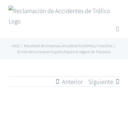
Saltar
al
contenido
Inicio
/
Actualidad de Empresas
,
Actualidad Económica
,
Cinco Días
/
El tirón del turismo en España dispara el negocio de Transavia
Anterior
Siguiente
Ver
imagen