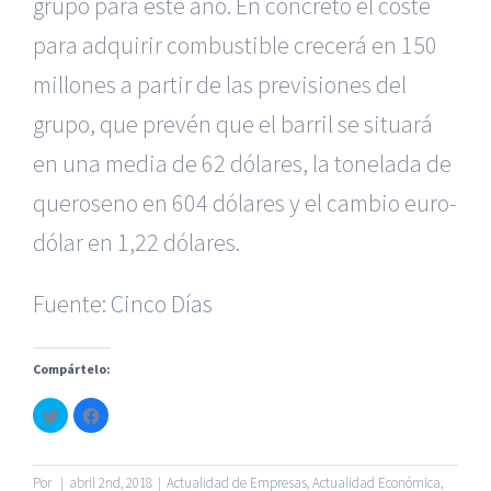
grupo para este año. En concreto el coste
para adquirir combustible crecerá en 150
millones a partir de las previsiones del
grupo, que prevén que el barril se situará
en una media de 62 dólares, la tonelada de
|
Reclamación de Accidentes en Alicante
|
Reclamación
de Accidentes en Madrid
|
BGD Abogados Madrid
|
GM
queroseno en 604 dólares y el cambio euro-
Abogados
|
dólar en 1,22 dólares.
Servicios de nuestra Firma |
Formación para Ejecutivos
|
Formación para Abogados
|
BGD Abogados
Fuente:
Cinco Días
Murcia
|
BGD Abogados Alicante
|
Compártelo:
|
Hacer Contrato De
|
Recurrir Multa De
|
Haz
Haz
© Copyright 2010 -
2026 |
BGD Abogados
| Todos los
clic
clic
para
para
Derechos Reservados |
Aviso Legal
|
Noticias
|
Mapa
compartir
compartir
en
en
del sitio
Twitter
Facebook
Por
|
abril 2nd, 2018
|
Actualidad de Empresas
,
Actualidad Económica
,
(Se
(Se