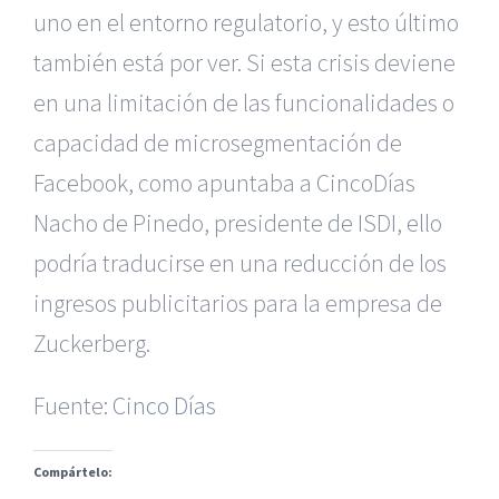
uno en el entorno regulatorio, y esto último
también está por ver. Si esta crisis deviene
en una limitación de las funcionalidades o
capacidad de microsegmentación de
Facebook, como apuntaba a CincoDías
Nacho de Pinedo, presidente de ISDI, ello
podría traducirse en una reducción de los
|
Reclamación de Accidentes en Alicante
|
Reclamación
de Accidentes en Madrid
|
BGD Abogados Madrid
|
GM
ingresos publicitarios para la empresa de
Abogados
|
Zuckerberg.
Servicios de nuestra Firma |
Formación para Ejecutivos
|
Formación para Abogados
|
BGD Abogados
Fuente:
Cinco Días
Murcia
|
BGD Abogados Alicante
|
Compártelo:
|
Hacer Contrato De
|
Recurrir Multa De
|