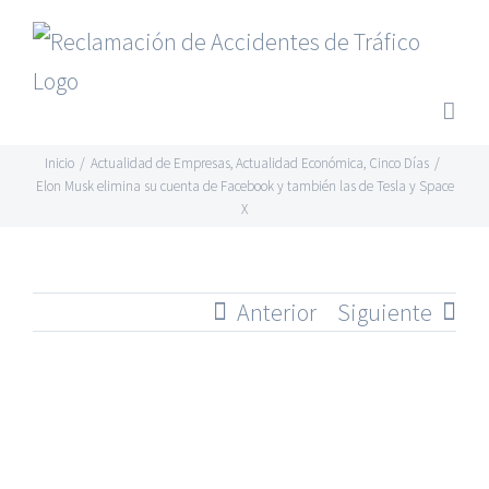
Saltar
al
contenido
Inicio
/
Actualidad de Empresas
,
Actualidad Económica
,
Cinco Días
/
Elon Musk elimina su cuenta de Facebook y también las de Tesla y Space
X
Anterior
Siguiente
Ver
imagen