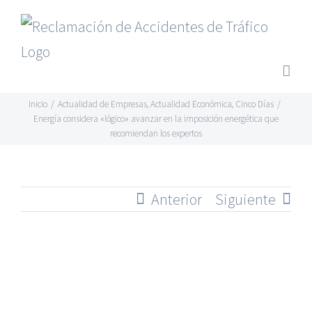
Saltar
al
contenido
Inicio
/
Actualidad de Empresas
,
Actualidad Económica
,
Cinco Días
/
Energía considera «lógico» avanzar en la imposición energética que
recomiendan los expertos
Anterior
Siguiente
Ver
imagen