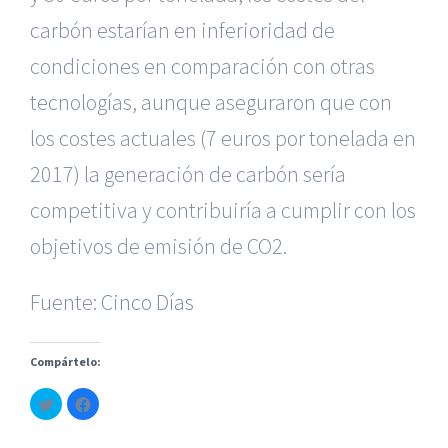
carbón estarían en inferioridad de
condiciones en comparación con otras
tecnologías, aunque aseguraron que con
los costes actuales (7 euros por tonelada en
2017) la generación de carbón sería
|
Reclamación de Accidentes en Alicante
|
Reclamación
de Accidentes en Madrid
|
BGD Abogados Madrid
|
GM
competitiva y contribuiría a cumplir con los
Abogados
|
objetivos de emisión de CO2.
Servicios de nuestra Firma |
Formación para Ejecutivos
|
Formación para Abogados
|
BGD Abogados
Fuente:
Cinco Días
Murcia
|
BGD Abogados Alicante
|
Compártelo:
|
Hacer Contrato De
|
Recurrir Multa De
|
Haz
Haz
© Copyright 2010 -
2026 |
BGD Abogados
| Todos los
clic
clic
para
para
Derechos Reservados |
Aviso Legal
|
Noticias
|
Mapa
compartir
compartir