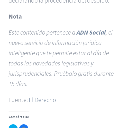
declarando la procedencia del despido.
Nota
Este contenido pertenece a
ADN Social
, el
nuevo servicio de información jurídica
inteligente que te permite estar al día de
todas las novedades legislativas y
|
Reclamación de Accidentes en Alicante
|
Reclamación
de Accidentes en Madrid
|
BGD Abogados Madrid
|
GM
jurisprudenciales. Pruébalo gratis durante
Abogados
|
15 días.
Servicios de nuestra Firma |
Formación para Ejecutivos
Fuente:
|
Formación para Abogados
El Derecho
|
BGD Abogados
Murcia
|
BGD Abogados Alicante
|
Compártelo:
|
Hacer Contrato De
|
Recurrir Multa De
|
Haz
Haz