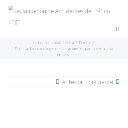
Saltar
al
contenido
Inicio
/
Actualidad Jurídica
,
El Derecho
/
Es causa de despido cogerse las vacaciones sin pacto previo con la
empresa
Anterior
Siguiente
Ver
imagen