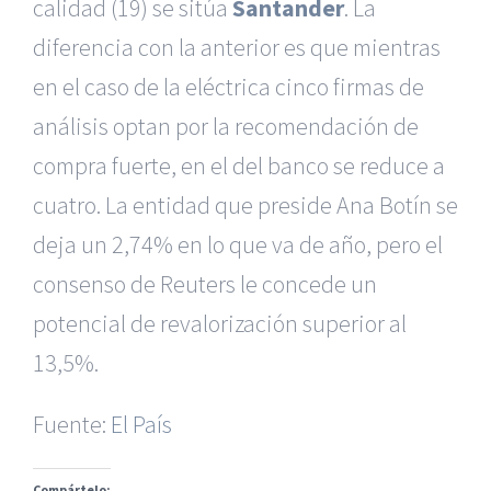
calidad (19) se sitúa
Santander
. La
diferencia con la anterior es que mientras
en el caso de la eléctrica cinco firmas de
análisis optan por la recomendación de
compra fuerte, en el del banco se reduce a
cuatro. La entidad que preside Ana Botín se
deja un 2,74% en lo que va de año, pero el
consenso de Reuters le concede un
|
Reclamación de Accidentes en Alicante
|
Reclamación
de Accidentes en Madrid
|
BGD Abogados Madrid
|
GM
potencial de revalorización superior al
Abogados
|
13,5%.
Servicios de nuestra Firma |
Formación para Ejecutivos
Fuente:
|
Formación para Abogados
El País
|
BGD Abogados
Murcia
|
BGD Abogados Alicante
|
Compártelo: