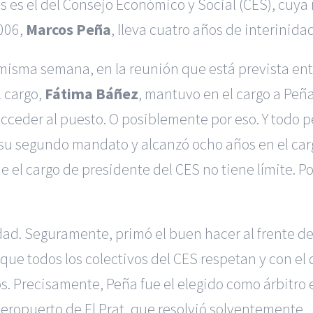
los es el del Consejo Económico y Social (CES), cu
006,
Marcos Peña
, lleva cuatro años de interinidad
misma semana, en la reunión que está prevista entr
l cargo,
Fátima Báñez
, mantuvo en el cargo a Peña
acceder al puesto. O posiblemente por eso. Y todo
su segundo mandato y alcanzó ocho años en el carg
 el cargo de presidente del CES no tiene límite. Po
dad. Seguramente, primó el buen hacer al frente d
l que todos los colectivos del CES respetan y con 
. Precisamente, Peña fue el elegido como árbitro e
aeropuerto de El Prat, que resolvió solventemente.