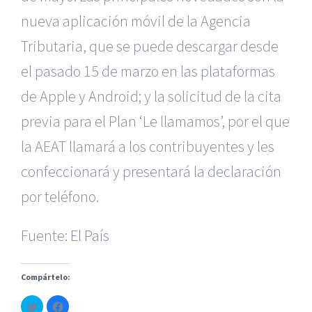
nueva aplicación móvil de la Agencia
Tributaria, que se puede descargar desde
el pasado 15 de marzo en las plataformas
de Apple y Android; y la solicitud de la cita
previa para el Plan ‘Le llamamos’, por el que
la AEAT llamará a los contribuyentes y les
|
Reclamación de Accidentes en Alicante
|
Reclamación
de Accidentes en Madrid
|
BGD Abogados Madrid
|
GM
confeccionará y presentará la declaración
Abogados
|
por teléfono.
Servicios de nuestra Firma |
Formación para Ejecutivos
|
Formación para Abogados
|
BGD Abogados
Fuente:
El País
Murcia
|
BGD Abogados Alicante
|
Compártelo:
|
Hacer Contrato De
|
Recurrir Multa De
|
Haz
Haz
© Copyright 2010 -
2026 |
BGD Abogados
| Todos los