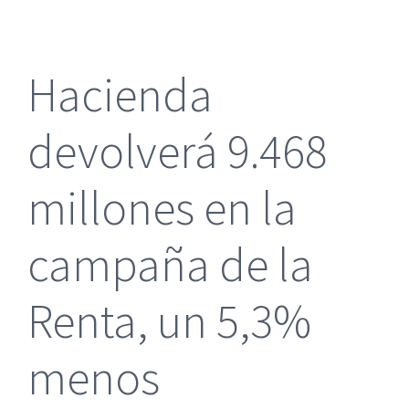
más
grande
Hacienda
devolverá 9.468
millones en la
campaña de la
Renta, un 5,3%
menos