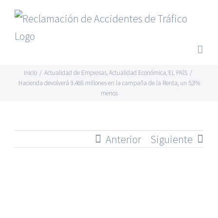
Saltar
al
contenido
Inicio
/
Actualidad de Empresas
,
Actualidad Económica
,
EL PAÍS
/
Hacienda devolverá 9.468 millones en la campaña de la Renta, un 5,3%
menos
Anterior
Siguiente
Ver
imagen