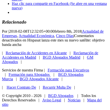
Haz clic para compartir en Facebook (Se abre en una ventana
nueva)
Relacionado
Por
|
2018-02-08T12:32:05+00:00
febrero 8th, 2018
|
Actualidad de
Empresas
,
Actualidad Económica
,
Cinco Días
|
Comentarios
desactivados
en Hispasat lanza este mes su nuevo satélite: objetivo
banda ancha
|
Reclamación de Accidentes en Alicante
|
Reclamación de
Accidentes en Madrid
|
BGD Abogados Madrid
|
GM
Abogados
|
Servicios de nuestra Firma |
Formación para Ejecutivos
|
Formación para Abogados
|
BGD Abogados
Murcia
|
BGD Abogados Alicante
|
|
Hacer Contrato De
|
Recurrir Multa De
|
© Copyright 2010 -
2026 |
BGD Abogados
| Todos los
Derechos Reservados |
Aviso Legal
|
Noticias
|
Mapa del
sitio