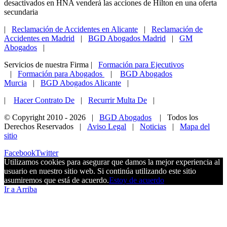
desactivados
en HNA venderá las acciones de Hilton en una oferta
secundaria
|
Reclamación de Accidentes en Alicante
|
Reclamación de
Accidentes en Madrid
|
BGD Abogados Madrid
|
GM
Abogados
|
Servicios de nuestra Firma |
Formación para Ejecutivos
|
Formación para Abogados
|
BGD Abogados
Murcia
|
BGD Abogados Alicante
|
|
Hacer Contrato De
|
Recurrir Multa De
|
© Copyright 2010 -
2026 |
BGD Abogados
| Todos los
Derechos Reservados |
Aviso Legal
|
Noticias
|
Mapa del
sitio
Facebook
Twitter
Utilizamos cookies para asegurar que damos la mejor experiencia al
usuario en nuestro sitio web. Si continúa utilizando este sitio
asumiremos que está de acuerdo.
Estoy de acuerdo
Ir a Arriba