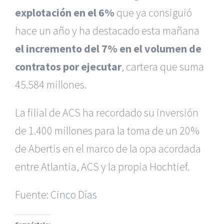
explotación en el 6%
que ya consiguió
hace un año y ha destacado esta mañana
el incremento del 7% en el volumen de
contratos por ejecutar
, cartera que suma
45.584 millones.
La filial de ACS ha recordado su inversión
de 1.400 millones para la toma de un 20%
|
Reclamación de Accidentes en Alicante
|
Reclamación
de Accidentes en Madrid
|
BGD Abogados Madrid
|
GM
de Abertis en el marco de la opa acordada
Abogados
|
entre Atlantia, ACS y la propia Hochtief.
Servicios de nuestra Firma |
Formación para Ejecutivos
Fuente:
|
Formación para Abogados
Cinco Días
|
BGD Abogados
Murcia
|
BGD Abogados Alicante
|