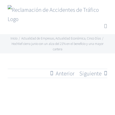
Saltar
al
contenido
Inicio
/
Actualidad de Empresas
,
Actualidad Económica
,
Cinco Días
/
Hochtief cierra junio con un alza del 21% en el beneficio y una mayor
cartera
Anterior
Siguiente
Ver
imagen