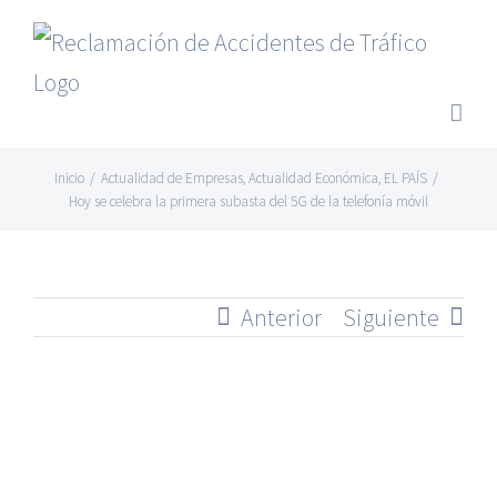
Saltar
al
contenido
Inicio
/
Actualidad de Empresas
,
Actualidad Económica
,
EL PAÍS
/
Hoy se celebra la primera subasta del 5G de la telefonía móvil
Anterior
Siguiente
Ver
imagen