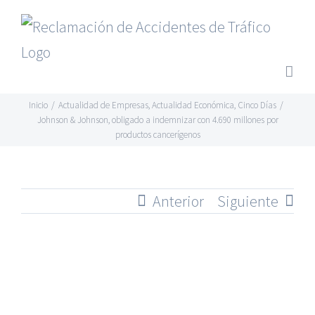
Saltar
al
contenido
Inicio
/
Actualidad de Empresas
,
Actualidad Económica
,
Cinco Días
/
Johnson & Johnson, obligado a indemnizar con 4.690 millones por
productos cancerígenos
Anterior
Siguiente
Ver
imagen