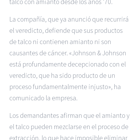
talco con amianto desde los años ’70.
La compañía, que ya anunció que recurrirá
el veredicto, defiende que sus productos
de talco ni contienen amianto ni son
causantes de cáncer. «Johnson & Johnson
está profundamente decepcionado con el
veredicto, que ha sido producto de un
proceso fundamentalmente injusto», ha
comunicado la empresa.
Los demandantes afirman que el amianto y
el talco pueden mezclarse en el proceso de
|
Reclamación de Accidentes en Alicante
|
Reclamación
de Accidentes en Madrid
|
BGD Abogados Madrid
|
GM
extracción, lo que hace imposible eliminar