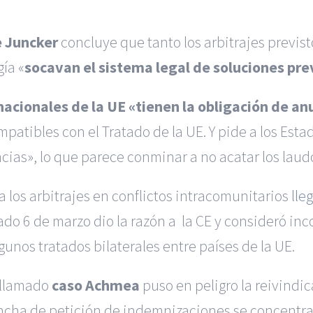
 Juncker
concluye que tanto los arbitrajes previsto
gía «
socavan el sistema legal de soluciones prev
 nacionales de la UE «tienen la obligación de a
ompatibles con el Tratado de la UE. Y pide a los Es
ias», lo que parece conminar a no acatar los laud
a los arbitrajes en conflictos intracomunitarios
lle
sado 6 de marzo dio la razón a la CE y consideró in
gunos tratados bilaterales entre países de la UE.
l llamado
caso Achmea
puso en peligro la reivindi
lancha de petición de indemnizaciones se concentra 