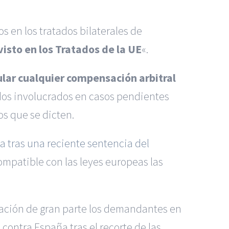
s en los tratados bilaterales de
isto en los Tratados de la UE
«.
nular cualquier compensación arbitral
tados involucrados en casos pendientes
os que se dicten.
ga tras una reciente sentencia del
compatible con las leyes europeas las
cación de gran parte los demandantes en
contra España tras el recorte de las