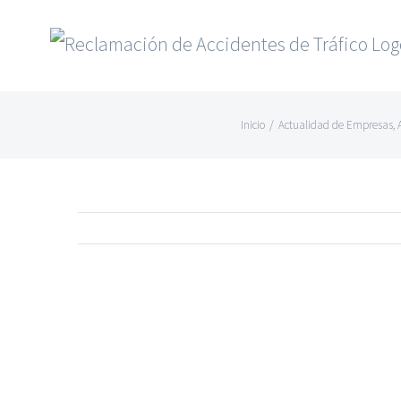
Saltar
al
contenido
Inicio
/
Actualidad de Empresas
,
Ver
imagen
más