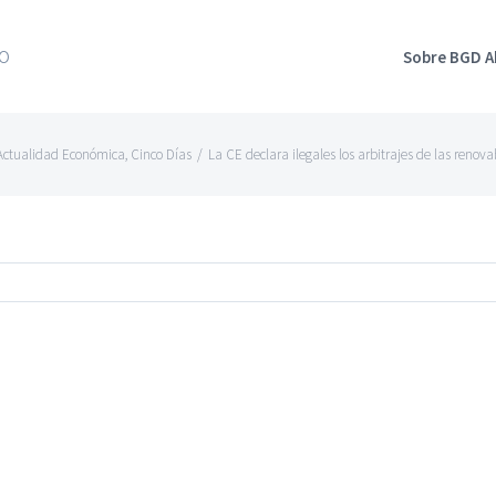
Sobre BGD 
Actualidad Económica
,
Cinco Días
/
La CE declara ilegales los arbitrajes de las renov