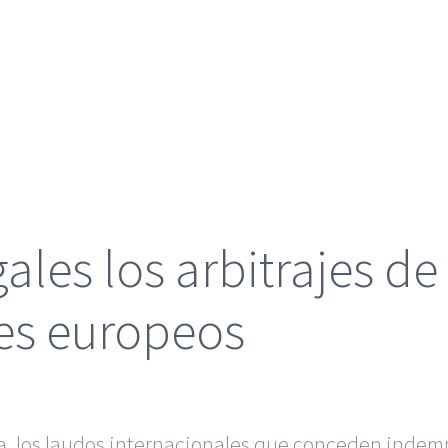
gales los arbitrajes de
res europeos
a, los laudos internacionales que conceden indemn