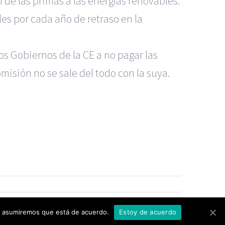
 de las primas a las energías renovables.
les por cada año de retraso en la
los Gobiernos de la CE a no pagar las
misión no se sale del todo con la suya.
dos Madrid
|
GM Abogados
|
 Murcia
|
BGD Abogados Alicante
|
|
Noticias
|
Mapa del sitio
tio asumiremos que está de acuerdo.
Estoy de acuerdo