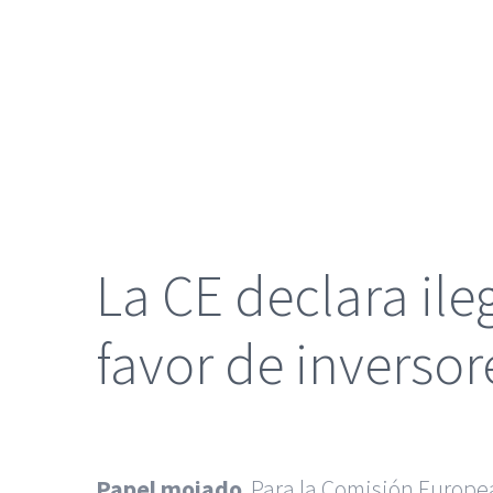
grande
La CE declara ile
favor de inverso
Papel mojado
. Para la Comisión Europe