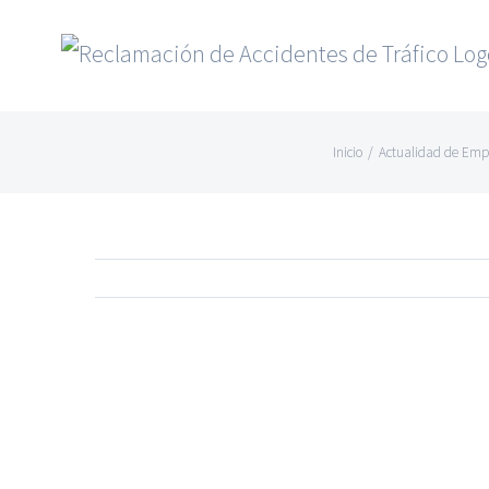
Saltar
al
contenido
Inicio
/
Actualidad de Emp
Ver
imagen
más