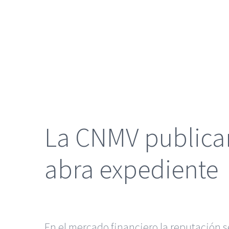
grande
La CNMV publicar
abra expediente
En el mercado financiero la reputación 