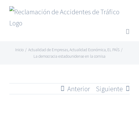
Saltar
al
contenido
Inicio
/
Actualidad de Empresas
,
Actualidad Económica
,
EL PAÍS
/
La democracia estadounidense en la cornisa
Anterior
Siguiente
Ver
imagen