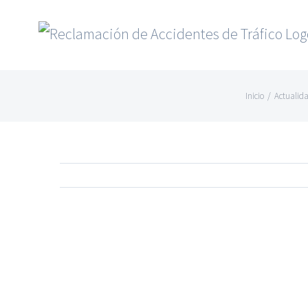
Saltar
al
contenido
Inicio
/
Actualid
Ver
imagen
más