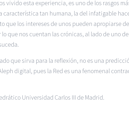
s vivido esta experiencia, es uno de los rasgos má
característica tan humana, la del infatigable hac
rto que los intereses de unos pueden apropiarse de
 lo que nos cuentan las crónicas, al lado de uno de
 suceda.
o que sirva para la reflexión, no es una predicción
Aleph digital, pues la Red es una fenomenal contra
edrático Universidad Carlos III de Madrid.
 en Alicante
|
Reclamación de Accidentes en Madrid
|
BGD Aboga
ión para Ejecutivos
|
Formación para Abogados
|
BGD Abogados