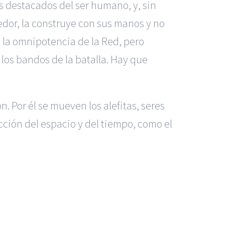
s destacados del ser humano, y, sin
edor, la construye con sus manos y no
 la omnipotencia de la Red, pero
 los bandos de la batalla. Hay que
. Por él se mueven los alefitas, seres
cción del espacio y del tiempo, como el
dos Madrid
|
GM Abogados
|
 Murcia
|
BGD Abogados Alicante
|