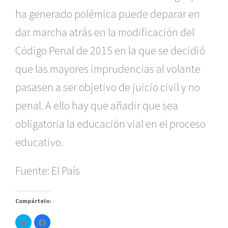
ha generado polémica puede deparar en
dar marcha atrás en la modificación del
Código Penal de 2015 en la que se decidió
que las mayores imprudencias al volante
pasasen a ser objetivo de juicio civil y no
penal. A ello hay que añadir que sea
|
Reclamación de Accidentes en Alicante
|
Reclamación
de Accidentes en Madrid
|
BGD Abogados Madrid
|
GM
obligatoria la educación vial en el proceso
Abogados
|
educativo.
Servicios de nuestra Firma |
Formación para Ejecutivos
Fuente:
|
Formación para Abogados
El País
|
BGD Abogados
Murcia
|
BGD Abogados Alicante
|
Compártelo:
|
Hacer Contrato De
|
Recurrir Multa De
|
Haz
Haz
© Copyright 2010 -
2026 |
BGD Abogados
| Todos los
clic
clic