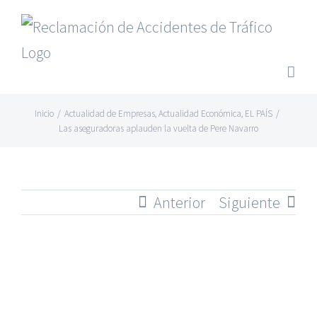
Saltar
al
contenido
Inicio
/
Actualidad de Empresas
,
Actualidad Económica
,
EL PAÍS
/
Las aseguradoras aplauden la vuelta de Pere Navarro
Anterior
Siguiente
Ver
imagen