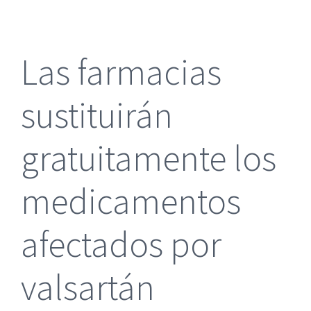
más
grande
Las farmacias
sustituirán
gratuitamente los
medicamentos
afectados por
valsartán