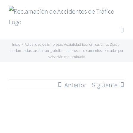
Saltar
al
contenido
Inicio
/
Actualidad de Empresas
,
Actualidad Económica
,
Cinco Días
/
Las farmacias sustituirán gratuitamente los medicamentos afectados por
valsartán contaminado
Anterior
Siguiente
Ver
imagen