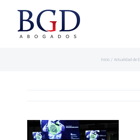
Saltar
al
contenido
Inicio
/
Actualidad de 
Ver
imagen