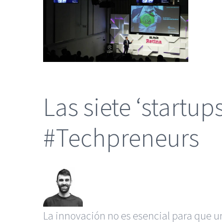
más
grande
Las siete ‘startup
#Techpreneurs
La innovación no es esencial para que u