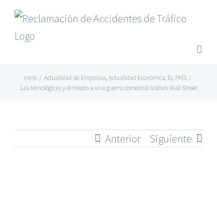
Saltar
al
contenido
Inicio
/
Actualidad de Empresas
,
Actualidad Económica
,
EL PAÍS
/
Las tecnológicas y el miedo a una guerra comercial lastran Wall Street
Anterior
Siguiente
Ver
imagen