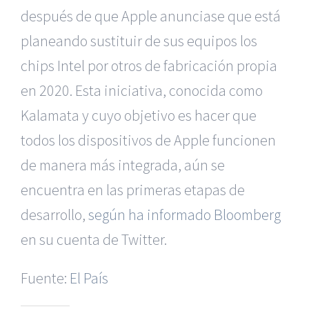
después de que Apple anunciase que está
planeando sustituir de sus equipos los
chips Intel por otros de fabricación propia
en 2020. Esta iniciativa, conocida como
Kalamata y cuyo objetivo es
hacer que
todos los dispositivos de Apple funcionen
de manera más integrada
, aún se
encuentra en las primeras etapas de
|
Reclamación de Accidentes en Alicante
|
Reclamación
de Accidentes en Madrid
|
BGD Abogados Madrid
|
GM
desarrollo,
según ha informado Bloomberg
Abogados
|
en su cuenta de Twitter
.
Servicios de nuestra Firma |
Formación para Ejecutivos
Fuente:
El País
|
Formación para Abogados
|
BGD Abogados
Murcia
|
BGD Abogados Alicante
|