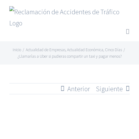
Saltar
al
contenido
Inicio
/
Actualidad de Empresas
,
Actualidad Económica
,
Cinco Días
/
¿Llamarías a Uber si pudieras compartir un taxi y pagar menos?
Anterior
Siguiente
Ver
imagen