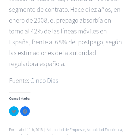
segmento de contrato. Hace diez años, en
enero de 2008, el prepago absorbía en
torno al 42% de las líneas móviles en
España, frente al 68% del postpago, según
|
Reclamación de Accidentes en Alicante
|
Reclamación
de Accidentes en Madrid
|
BGD Abogados Madrid
|
GM
las estimaciones de la autoridad
Abogados
|
reguladora española.
Servicios de nuestra Firma |
Formación para Ejecutivos
|
Formación para Abogados
|
BGD Abogados
Fuente:
Cinco Días
Murcia
|
BGD Abogados Alicante
|
Compártelo:
|
Hacer Contrato De
|
Recurrir Multa De
|
Haz
Haz
© Copyright 2010 -
2026 |
BGD Abogados
| Todos los
clic
clic
para
para
Derechos Reservados |
Aviso Legal
|
Noticias
|
Mapa
compartir
compartir
en
en
del sitio
Twitter
Facebook
Por
|
abril 11th, 2018
|
Actualidad de Empresas
,
Actualidad Económica
,
(Se
(Se