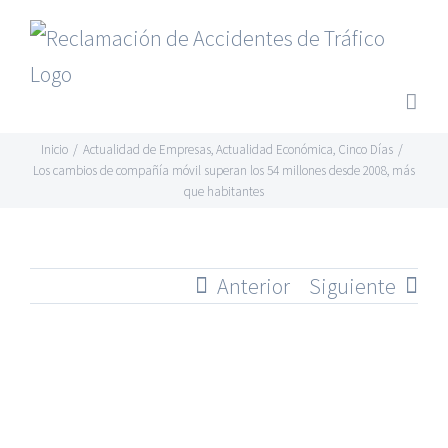
Saltar
al
contenido
Inicio
/
Actualidad de Empresas
,
Actualidad Económica
,
Cinco Días
/
Los cambios de compañía móvil superan los 54 millones desde 2008, más
que habitantes
Anterior
Siguiente
Ver
imagen