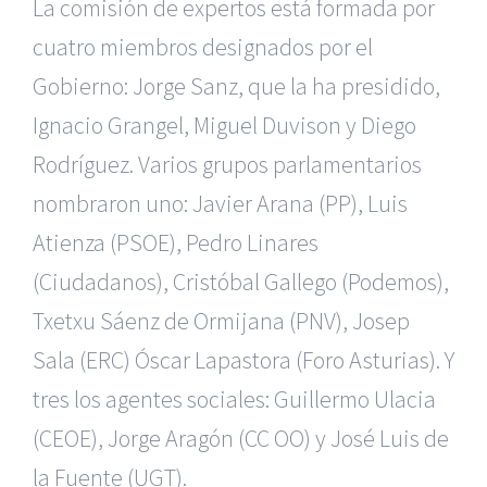
La comisión de expertos está formada por
cuatro miembros designados por el
Gobierno: Jorge Sanz, que la ha presidido,
Ignacio Grangel, Miguel Duvison y Diego
Rodríguez. Varios grupos parlamentarios
nombraron uno: Javier Arana (PP), Luis
Atienza (PSOE), Pedro Linares
(Ciudadanos), Cristóbal Gallego (Podemos),
Txetxu Sáenz de Ormijana (PNV), Josep
Sala (ERC) Óscar Lapastora (Foro Asturias). Y
tres los agentes sociales: Guillermo Ulacia
|
Reclamación de Accidentes en Alicante
|
Reclamación
de Accidentes en Madrid
|
BGD Abogados Madrid
|
GM
(CEOE), Jorge Aragón (CC OO) y José Luis de
Abogados
|
la Fuente (UGT).