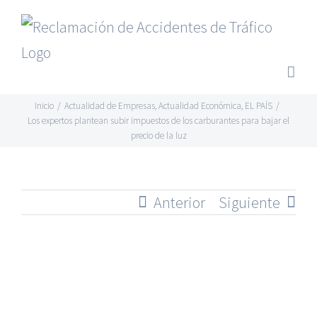
Saltar
al
contenido
Inicio
/
Actualidad de Empresas
,
Actualidad Económica
,
EL PAÍS
/
Los expertos plantean subir impuestos de los carburantes para bajar el
precio de la luz
Anterior
Siguiente
Ver
imagen