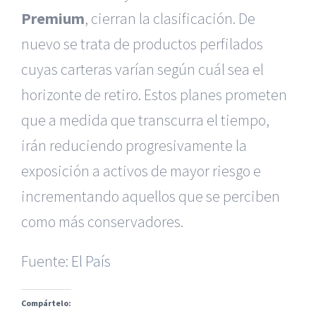
Premium
, cierran la clasificación. De
nuevo se trata de productos perfilados
cuyas carteras varían según cuál sea el
horizonte de retiro. Estos planes prometen
que a medida que transcurra el tiempo,
irán reduciendo progresivamente la
exposición a activos de mayor riesgo e
|
Reclamación de Accidentes en Alicante
|
Reclamación
de Accidentes en Madrid
|
BGD Abogados Madrid
|
GM
incrementando aquellos que se perciben
Abogados
|
como más conservadores.
Servicios de nuestra Firma |
Formación para Ejecutivos
|
Formación para Abogados
|
BGD Abogados
Fuente:
El País
Murcia
|
BGD Abogados Alicante
|
Compártelo:
|
Hacer Contrato De
|
Recurrir Multa De
|