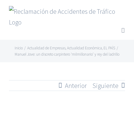
Saltar
al
contenido
Inicio
/
Actualidad de Empresas
,
Actualidad Económica
,
EL PAÍS
/
Manuel Jove: un discreto carpintero ‘milmillonario’ y rey del ladrillo
Anterior
Siguiente
Ver
imagen