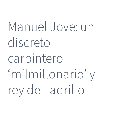
más
grande
Manuel Jove: un
discreto
carpintero
‘milmillonario’ y
rey del ladrillo