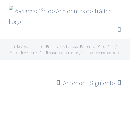
Saltar
al
contenido
Inicio
/
Actualidad de Empresas
,
Actualidad Económica
,
Cinco Días
/
Mapfre invertirá en Brasil para crecer en el segmento de seguros de coche
Anterior
Siguiente
Ver
imagen