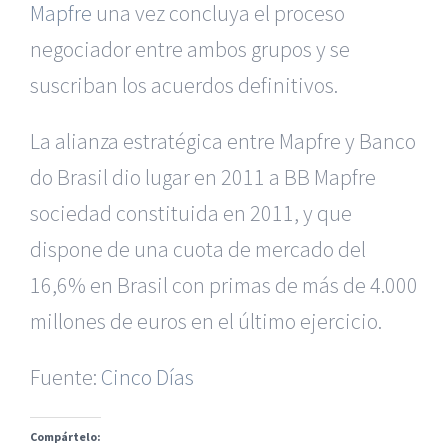
Mapfre
una vez concluya el proceso
negociador entre ambos grupos y se
suscriban los acuerdos definitivos.
La alianza estratégica entre Mapfre y Banco
do Brasil dio lugar en 2011 a BB Mapfre
sociedad constituida en 2011, y que
dispone de una cuota de mercado del
|
Reclamación de Accidentes en Alicante
|
Reclamación
de Accidentes en Madrid
|
BGD Abogados Madrid
|
GM
16,6% en Brasil con primas de más de 4.000
Abogados
|
millones de euros en el último ejercicio.
Servicios de nuestra Firma |
Formación para Ejecutivos
Fuente:
|
Formación para Abogados
Cinco Días
|
BGD Abogados
Murcia
|
BGD Abogados Alicante
|
Compártelo:
|
Hacer Contrato De
|
Recurrir Multa De
|