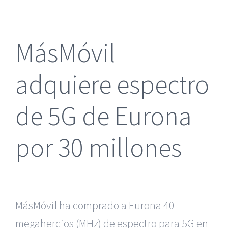
más
grande
MásMóvil
adquiere espectro
de 5G de Eurona
por 30 millones
MásMóvil ha comprado a Eurona 40
megahercios
(MHz) de espectro para 5G en