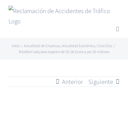
Saltar
al
contenido
Inicio
/
Actualidad de Empresas
,
Actualidad Económica
,
Cinco Días
/
MásMóvil adquiere espectro de 5G de Eurona por 30 millones
Anterior
Siguiente
Ver
imagen