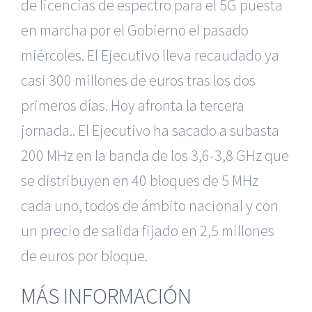
de licencias de espectro para el 5G puesta
en marcha por el Gobierno el pasado
miércoles. El Ejecutivo
lleva recaudado ya
casi 300 millones de euros tras los dos
primeros días. Hoy afronta la tercera
jornada.. El Ejecutivo ha sacado a subasta
200 MHz en la banda de los 3,6-3,8 GHz que
se distribuyen en 40 bloques de 5 MHz
cada uno, todos de ámbito nacional y con
un precio de salida fijado en 2,5 millones
|
Reclamación de Accidentes en Alicante
|
Reclamación
de euros por bloque.
de Accidentes en Madrid
|
BGD Abogados Madrid
|
GM
Abogados
|
MÁS INFORMACIÓN
Servicios de nuestra Firma |
Formación para Ejecutivos