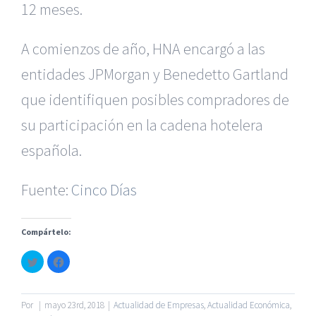
12 meses.
A comienzos de año, HNA encargó a las
entidades JPMorgan y Benedetto Gartland
que identifiquen posibles compradores de
|
Reclamación de Accidentes en Alicante
|
Reclamación
de Accidentes en Madrid
|
BGD Abogados Madrid
|
GM
su participación en la cadena hotelera
Abogados
|
española.
Servicios de nuestra Firma |
Formación para Ejecutivos
Fuente:
|
Formación para Abogados
Cinco Días
|
BGD Abogados
Murcia
|
BGD Abogados Alicante
|
Compártelo:
|
Hacer Contrato De
|
Recurrir Multa De
|
Haz
Haz
© Copyright 2010 -
2026 |
BGD Abogados
| Todos los
clic
clic
para
para
Derechos Reservados |
Aviso Legal
|
Noticias
|
Mapa
compartir
compartir
en
en
del sitio
Twitter
Facebook
Por
|
mayo 23rd, 2018
|
Actualidad de Empresas
,
Actualidad Económica
,
(Se
(Se