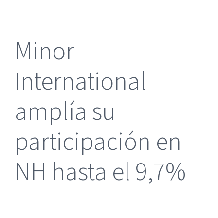
más
grande
Minor
International
amplía su
participación en
NH hasta el 9,7%