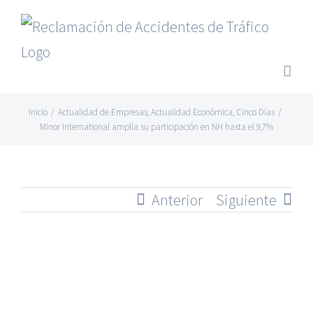
Saltar
al
contenido
Inicio
/
Actualidad de Empresas
,
Actualidad Económica
,
Cinco Días
/
Minor International amplía su participación en NH hasta el 9,7%
Anterior
Siguiente
Ver
imagen